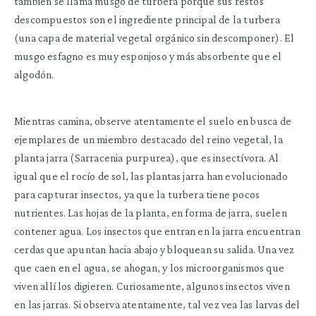
también se llama musgo de turbera porque sus restos
descompuestos son el ingrediente principal de la turbera
(una capa de material vegetal orgánico sin descomponer). El
musgo esfagno es muy esponjoso y más absorbente que el
algodón.
Mientras camina, observe atentamente el suelo en busca de
ejemplares de un miembro destacado del reino vegetal, la
planta jarra (Sarracenia purpurea), que es insectívora. Al
igual que el rocío de sol, las plantas jarra han evolucionado
para capturar insectos, ya que la turbera tiene pocos
nutrientes. Las hojas de la planta, en forma de jarra, suelen
contener agua. Los insectos que entran en la jarra encuentran
cerdas que apuntan hacia abajo y bloquean su salida. Una vez
que caen en el agua, se ahogan, y los microorganismos que
viven allí los digieren. Curiosamente, algunos insectos viven
en las jarras. Si observa atentamente, tal vez vea las larvas del